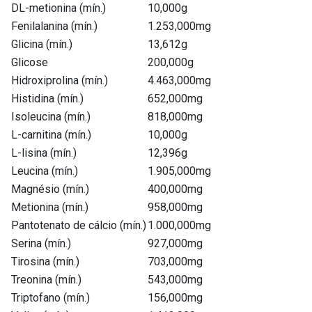
DL-metionina (mín.)
10,000g
Fenilalanina (mín.)
1.253,000mg
Glicina (mín.)
13,612g
Glicose
200,000g
Hidroxiprolina (mín.)
4.463,000mg
Histidina (mín.)
652,000mg
Isoleucina (mín.)
818,000mg
L-carnitina (mín.)
10,000g
L-lisina (mín.)
12,396g
Leucina (mín.)
1.905,000mg
Magnésio (mín.)
400,000mg
Metionina (mín.)
958,000mg
Pantotenato de cálcio (mín.)
1.000,000mg
Serina (mín.)
927,000mg
Tirosina (mín.)
703,000mg
Treonina (mín.)
543,000mg
Triptofano (mín.)
156,000mg