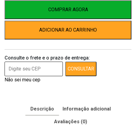
Suplemento
Vitamínico
COMPRAR AGORA
60ml
para
ADICIONAR AO CARRINHO
Cães
e
Gatos
quantidade
Consulte o frete e o prazo de entrega:
CONSULTAR
Não sei meu cep
Descrição
Informação adicional
Avaliações (0)