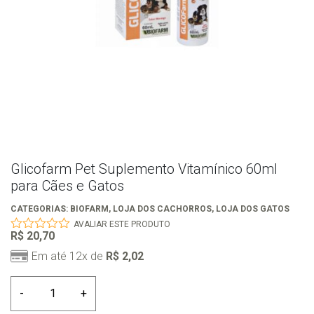
Glicofarm Pet Suplemento Vitamínico 60ml
para Cães e Gatos
CATEGORIAS:
BIOFARM
,
LOJA DOS CACHORROS
,
LOJA DOS GATOS
AVALIAR ESTE PRODUTO
R$
20,70
0
out
Em até 12x de
R$
2,02
of
5
Glicofarm
-
+
Pet