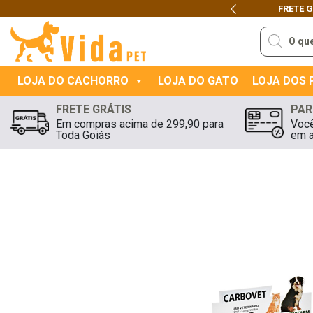
FRETE 
Previous
Pesquisar
produtos
LOJA DO CACHORRO
LOJA DO GATO
LOJA DOS
FRETE GRÁTIS
PAR
Em compras acima de 299,90 para
Você
Toda Goiás
em a