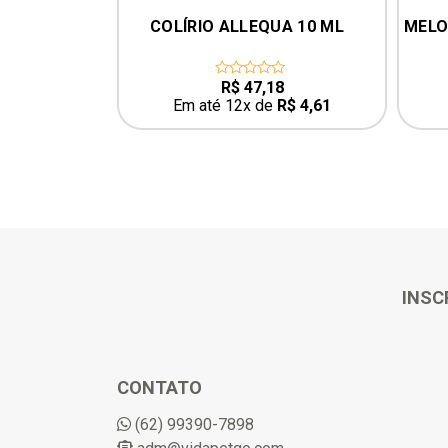
 MARÍTIMA 
COLÍRIO ALLEQUA 10 ML
MELO
INAL
O
59,90
R$
47,18
0
out
ço
preço
R$
5,85
Em até 12x de
R$
4,61
of
ginal
atual
5
:
é:
74,99.
R$ 59,90.
INSC
CONTATO
(62) 99390-7898