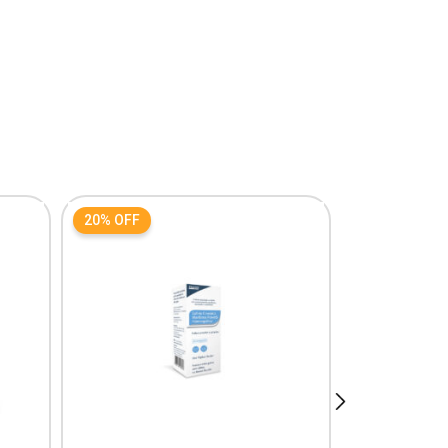
20% OFF
next