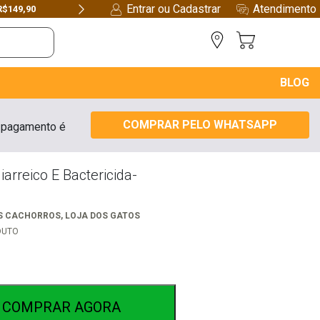
Entrar ou Cadastrar
Atendimento
R$149,90
Next
BLOG
COMPRAR PELO WHATSAPP
 pagamento é
arreico E Bactericida-
S CACHORROS
,
LOJA DOS GATOS
DUTO
COMPRAR AGORA