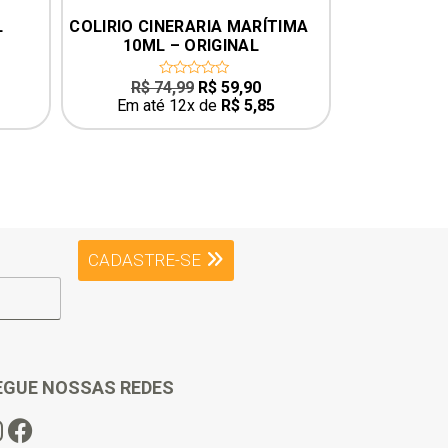
L
COLIRIO CINERARIA MARÍTIMA 
COLÍRIO 
10ML – ORIGINAL
O
O
R$
74,99
R$
59,90
0
0
out
o
preço
preço
Em até 12x de
R$
5,85
Em até
of
o
original
atual
5
5
era:
é:
R$ 74,99.
R$ 59,90.
CADASTRE-SE
EGUE NOSSAS REDES