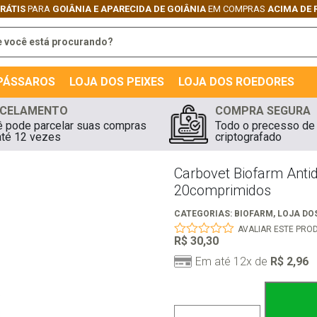
GRÁTIS
PARA
GOIÂNIA E APARECIDA DE GOIÂNIA
EM COMPRAS
ACIMA DE 
 PÁSSAROS
LOJA DOS PEIXES
LOJA DOS ROEDORES
CELAMENTO
COMPRA SEGURA
 pode parcelar suas compras
Todo o precesso de
té 12 vezes
criptografado
Carbovet Biofarm Antidi
20comprimidos
CATEGORIAS:
BIOFARM
,
LOJA DO
AVALIAR ESTE PRO
R$
30,30
0
out
Em até 12x de
R$
2,96
of
5
Carbovet