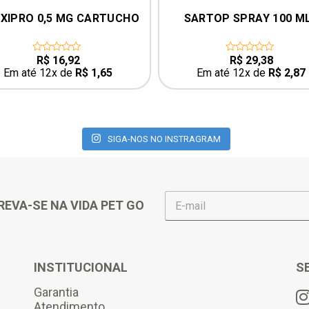
XIPRO 0,5 MG CARTUCHO
SARTOP SPRAY 100 M
R$
16,92
R$
29,38
0
0
out
out
Em até 12x de
R$
1,65
Em até 12x de
R$
2,87
of
of
5
5
SIGA-NOS NO INSTRAGRAM
E
REVA-SE NA VIDA PET GO
-
m
a
i
l
INSTITUCIONAL
S
*
Garantia
Atendimento