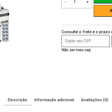
-
+
Biofarm
Antidiarreico
A
E
Bactericida-
20comprimidos
Consulte o frete e o prazo 
quantidade
Não sei meu cep
Descrição
Informação adicional
Avaliações (0)