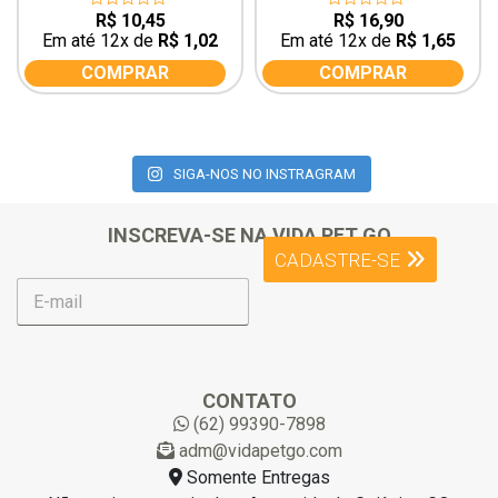
R$
10,45
R$
16,90
0
0
out
out
Em até 12x de
R$
1,02
Em até 12x de
R$
1,65
of
of
5
5
COMPRAR
COMPRAR
SIGA-NOS NO INSTRAGRAM
INSCREVA-SE NA VIDA PET GO
CADASTRE-SE
E
-
m
a
i
l
CONTATO
*
(62) 99390-7898
adm@vidapetgo.com
Somente Entregas