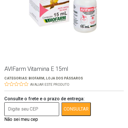
AVIFarm Vitamina E 15ml
CATEGORIAS:
BIOFARM
,
LOJA DOS PÁSSAROS
AVALIAR ESTE PRODUTO
0
out
Consulte o frete e o prazo de entrega:
of
5
CONSULTAR
Não sei meu cep