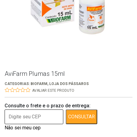
AviFarm Plumas 15ml
CATEGORIAS:
BIOFARM
,
LOJA DOS PÁSSAROS
AVALIAR ESTE PRODUTO
0
out
Consulte o frete e o prazo de entrega:
of
5
CONSULTAR
Não sei meu cep