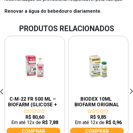
Renovar a água do bebedouro diariamente.
PRODUTOS RELACIONADOS
rev
ne
C-M-22 FR 500 ML – 
BIODEX 10ML 
BIOFARM (GLICOSE + 
BIOFARM ORIGINAL
CAFEÍNA + B12)
R$
80,60
R$
9,85
0
0
out
out
Em até 12x de
R$
7,88
Em até 12x de
R$
0,96
of
of
5
5
COMPRAR
COMPRAR