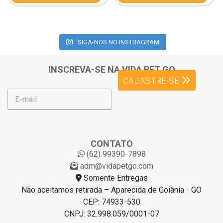
SIGA-NOS NO INSTRAGRAM
INSCREVA-SE NA VIDA PET GO
CADASTRE-SE
E
-
m
a
i
l
CONTATO
*
(62) 99390-7898
adm@vidapetgo.com
Somente Entregas
Não aceitamos retirada – Aparecida de Goiânia - GO
CEP: 74933-530
CNPJ: 32.998.059/0001-07