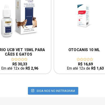
RIO UCB VET 15ML PARA 
OTOCANIS 10 ML
CÃES E GATOS
R$
30,33
R$
16,69
0
0
out
out
Em até 12x de
R$
2,96
Em até 12x de
R$
1,63
of
of
5
5
SIGA-NOS NO INSTRAGRAM