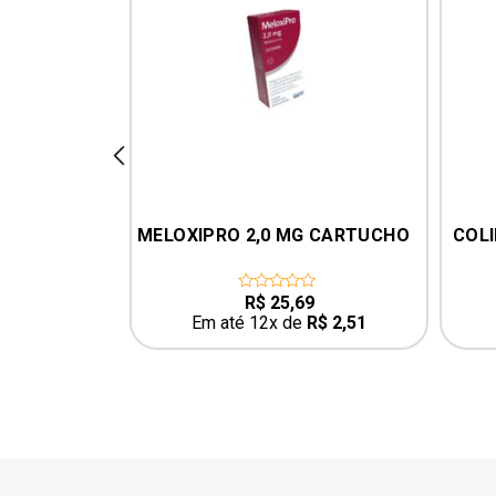
prev
120ML – 
MELOXIPRO 2,0 MG CARTUCHO
COLI
MÕES
0
R$
25,69
0
out
R$
1,49
Em até 12x de
R$
2,51
of
5