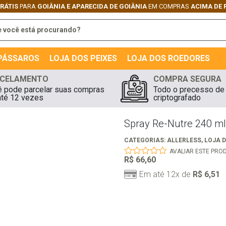
GRÁTIS
PARA
GOIÂNIA E APARECIDA DE GOIÂNIA
EM COMPRAS
ACIMA DE 
 PÁSSAROS
LOJA DOS PEIXES
LOJA DOS ROEDORES
CELAMENTO
COMPRA SEGURA
 pode parcelar suas compras
Todo o precesso de
té 12 vezes
criptografado
Spray Re-Nutre 240 m
CATEGORIAS:
ALLERLESS
,
LOJA 
AVALIAR ESTE PRO
R$
66,60
0
out
Em até 12x de
R$
6,51
of
5