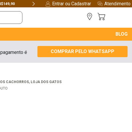
Entrar ou Cadastrar
Atendimento
R$149,90
Next
BLOG
COMPRAR PELO WHATSAPP
 pagamento é
l
DOS CACHORROS
,
LOJA DOS GATOS
DUTO