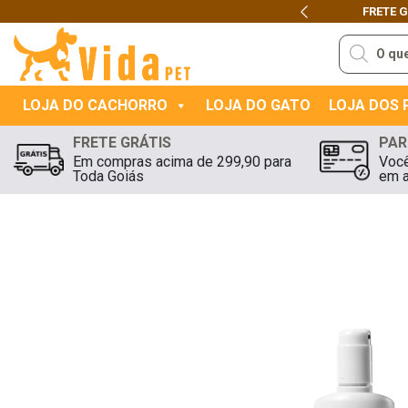
FRETE 
Previous
Pesquisar
produtos
LOJA DO CACHORRO
LOJA DO GATO
LOJA DOS
FRETE GRÁTIS
PAR
Em compras acima de 299,90 para
Você
Toda Goiás
em a