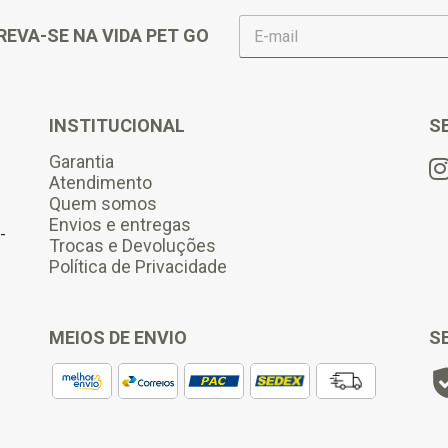
E
REVA-SE NA VIDA PET GO
-
m
a
i
l
INSTITUCIONAL
S
*
Garantia
Atendimento
Quem somos
Envios e entregas
-
Trocas e Devoluções
Política de Privacidade
MEIOS DE ENVIO
S