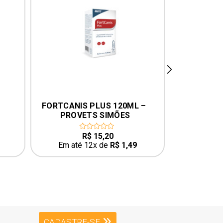
next
FORTCANIS PLUS 120ML – 
MELOXIPRO 
PROVETS SIMÕES
R$
15,20
0
0
out
o
Em até 12x de
R$
1,49
Em até
of
o
5
5
CADASTRE-SE