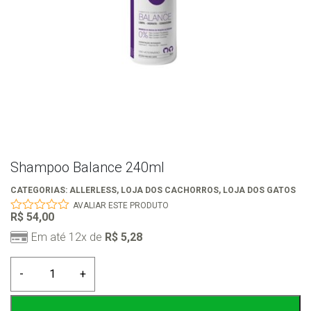
Shampoo Balance 240ml
CATEGORIAS:
ALLERLESS
,
LOJA DOS CACHORROS
,
LOJA DOS GATOS
AVALIAR ESTE PRODUTO
R$
54,00
0
out
Em até 12x de
R$
5,28
of
5
Shampoo
-
+
Balance
240ml