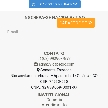
SIGA-NOS NO INSTRAGRAM
INSCREVA-SE NA VIDA PET GO
CADASTRE-SE
E
-
m
a
i
l
CONTATO
*
(62) 99390-7898
adm@vidapetgo.com
Somente Entregas
Não aceitamos retirada – Aparecida de Goiânia - GO
CEP: 74933-530
CNPJ: 32.998.059/0001-07
INSTITUCIONAL
Garantia
Atendimento