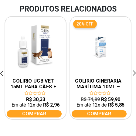
PRODUTOS RELACIONADOS
20% OFF
rev
ne
COLIRIO UCB VET 
COLIRIO CINERARIA 
15ML PARA CÃES E 
MARÍTIMA 10ML – 
GATOS
ORIGINAL
O
O
R$
30,33
R$
74,99
R$
59,90
0
0
out
out
preço
preço
Em até 12x de
R$
2,96
Em até 12x de
R$
5,85
of
of
original
atual
5
5
COMPRAR
COMPRAR
era:
é:
R$ 74,99.
R$ 59,9