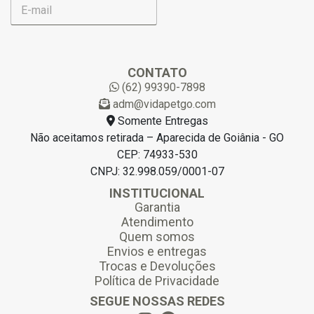
E
-
m
a
i
l
CONTATO
*
(62) 99390-7898
adm@vidapetgo.com
Somente Entregas
Não aceitamos retirada – Aparecida de Goiânia - GO
CEP: 74933-530
CNPJ: 32.998.059/0001-07
INSTITUCIONAL
Garantia
Atendimento
Quem somos
Envios e entregas
Trocas e Devoluções
Política de Privacidade
SEGUE NOSSAS REDES