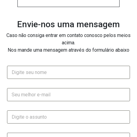
Envie-nos uma mensagem
Caso não consiga entrar em contato conosco pelos meios
acima.
Nos mande uma mensagem através do formulário abaixo
N
o
m
e
E
*
-
m
a
A
i
s
l
s
*
u
M
n